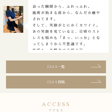
ということもあったかもしれません
会った瞬間から、ふわっふわ。
が、ヘッドスパの時は不覚にも気持
施術が始まる前から、なんだか癒や
ち良すぎて、一瞬寝てしまったと思
されてます。
います!ヘッドスパ前後の全身マッサ
そして、笑顔がとにかくカワイイ。
ージも気持ちよく、また必ずタイミ
あの笑顔を見ていると、日頃のスト
ング合わせて行きたいと思ってます!
レスも悩みも「まっ、いっか」とな
こはるさん、ショートカットでとて
ってしまうから不思議です。
も可愛らしく、次回ももちろんタイ
施術も一生懸命で合格点🈴
ミング合えば必ず指名したいと思い
ます😊
口コミ一覧
口コミ投稿
ACCESS
アクセス