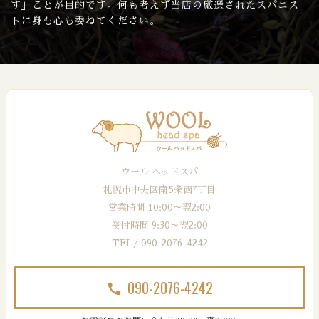
す」ことが目的です。何も考えず当店の厳選されたスパニス
トに身も心も委ねてください。
ウール ヘッドスパ
札幌市中央区南5条西7丁目
営業時間 10:00～翌2:00
受付時間 9:30～翌2:00
TEL/ 090-2076-4242
090-2076-4242
call