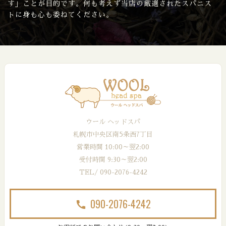
す」ことが目的です。何も考えず当店の厳選されたスパニス
トに身も心も委ねてください。
ウール ヘッドスパ
札幌市中央区南5条西7丁目
営業時間 10:00～翌2:00
受付時間 9:30～翌2:00
TEL/ 090-2076-4242
090-2076-4242
call