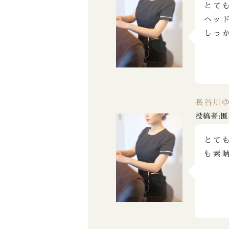
とて
ヘッ
しっ
長谷川
投稿者:匿
とて
も素