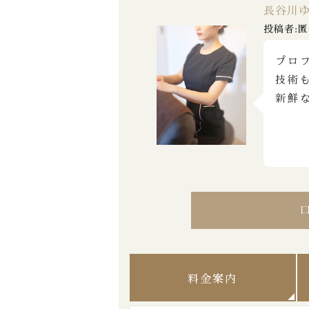
長谷川
投稿者:匿
プロ
技術
新鮮
料金案内