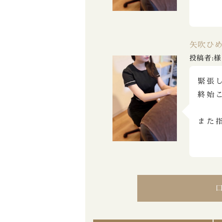
矢吹ひ
投稿者:様
緊張
終始
また