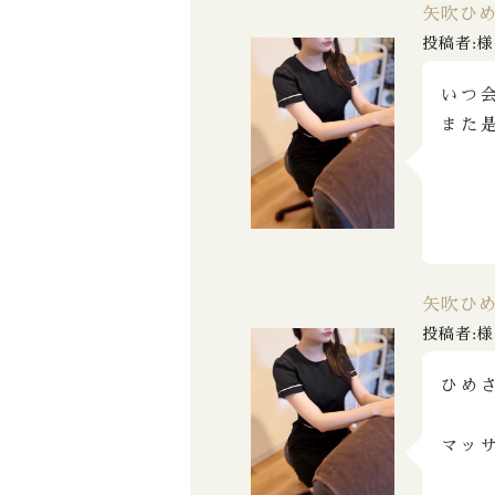
矢吹ひ
投稿者:様
いつ
また
矢吹ひ
投稿者:様
ひめ
マッ